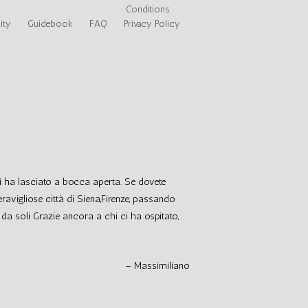
Conditions
ity
Guidebook
FAQ
Privacy Policy
 ci ha lasciato a bocca aperta. Se dovete
avigliose città di Siena,Firenze, passando
da soli Grazie ancora a chi ci ha ospitato,
Massimiliano