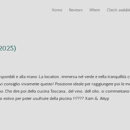
Home
Reviews
Where
Check availabil
 2025)
isponibili e alla mano. La location , immersa nel verde e nella tranquillità
i consiglio vivamente questo! Posizione ideale per raggiungere poi le mer
. Che dire poi della cucina Toscana… del vino.. dell olio.. si commentano 
o estivo per poter usufruire della piscina !!???? Xam & Attyp