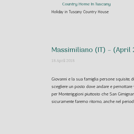
Skip
Home
Country Home In Tuscany
to
Holiday in Tuscany Country House
content
Massimiliano (IT) – (April
18 April 2018
Giovanni e la sua famiglia persone squisite, d
scegliere un posto dove andare e pernottare v
per Monteriggioni piuttosto che San Gimignano
sicuramente faremo ritorno, anche nel period